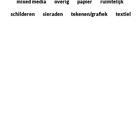
mixed media
overig
papier
ruimtelijk
schilderen
sieraden
tekenen/grafiek
textiel