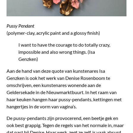
Pussy Pendant
(polymer-clay, acrylic paint and a glossy finish)
I want to have the courage to do totally crazy,
impossible and also wrong things. (Isa
Genzken)
Aan de hand van deze quote van kunstenares Isa
Genzken is ook het werk van Denise Rosenboom te
omschrijven, een kunstenares wonende aan de
Geldersekade in de Nieuwmarktbuurt. In het raam van
haar keuken hangen haar pussy-pendants, kettingen met
hangertjes in de vorm van vagina’s.
De pussy-pendants zijn provocerend, een beetje gek en
ook best grappig. Tegen de regels van het normale in, maar
dat past bij Denise. Haar werk, zegt ze zelf, is vaak absurd