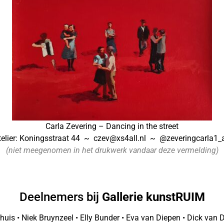
Carla Zevering – Dancing in the street
telier: Koningsstraat 44 ~ czev@xs4all.nl ~ @zeveringcarla1_a
(niet meegenomen in het drukwerk vandaar deze vermelding)
Deelnemers bij
Gallerie kunstRUIM
is • Niek Bruynzeel • Elly Bunder • Eva van Diepen • Dick van 