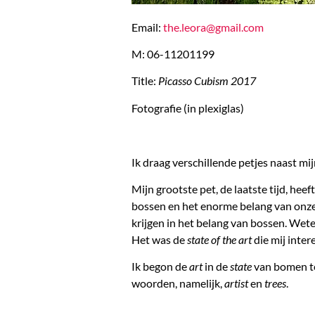
Email:
the.leora@gmail.com
M: 06-11201199
Title:
Picasso Cubism 2017
Fotografie (in plexiglas)
Ik draag verschillende petjes naast mij
Mijn grootste pet, de laatste tijd, hee
bossen en het enorme belang van onze
krijgen in het belang van bossen. We
Het was de
state of the art
die mij inter
Ik begon de
art
in de
state
van bomen te
woorden, namelijk,
artist
en
trees
.