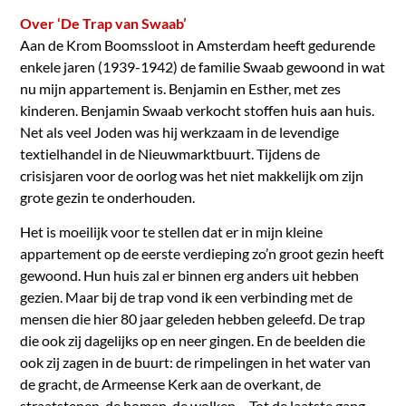
Over ‘De Trap van Swaab’
Aan de Krom Boomssloot in Amsterdam heeft gedurende
enkele jaren (1939-1942) de familie Swaab gewoond in wat
nu mijn appartement is. Benjamin en Esther, met zes
kinderen. Benjamin Swaab verkocht stoffen huis aan huis.
Net als veel Joden was hij werkzaam in de levendige
textielhandel in de Nieuwmarktbuurt. Tijdens de
crisisjaren voor de oorlog was het niet makkelijk om zijn
grote gezin te onderhouden.
Het is moeilijk voor te stellen dat er in mijn kleine
appartement op de eerste verdieping zo’n groot gezin heeft
gewoond. Hun huis zal er binnen erg anders uit hebben
gezien. Maar bij de trap vond ik een verbinding met de
mensen die hier 80 jaar geleden hebben geleefd. De trap
die ook zij dagelijks op en neer gingen. En de beelden die
ook zij zagen in de buurt: de rimpelingen in het water van
de gracht, de Armeense Kerk aan de overkant, de
straatstenen, de bomen, de wolken… Tot de laatste gang