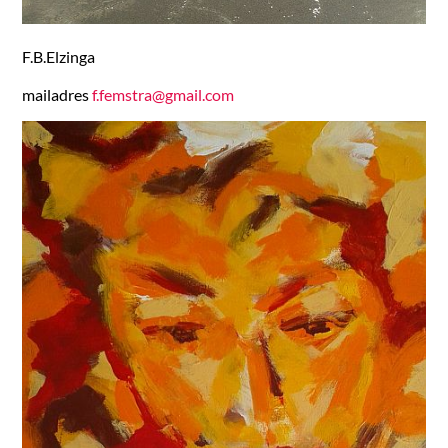
F.B.Elzinga
mailadres
f.femstra@gmail.com