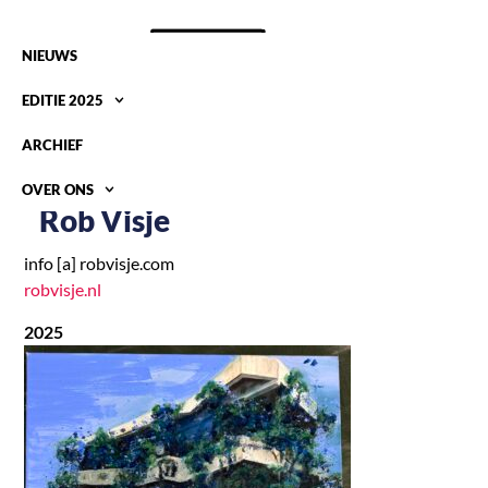
NIEUWS
EDITIE 2025
ARCHIEF
OVER ONS
Rob Visje
info [a] robvisje.com
robvisje.nl
2025