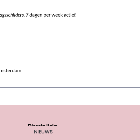
gsschilders,
7 dagen per week actief.
Amsterdam
Directe links
NIEUWS