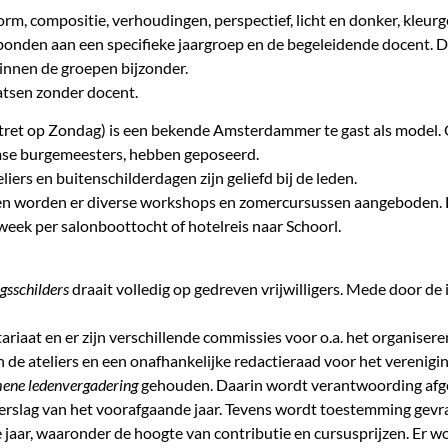
vorm, compositie, verhoudingen, perspectief, licht en donker, kleur
rbonden aan een specifieke jaargroep en de begeleidende docent. Di
innen de groepen bijzonder.
aatsen zonder docent.
tret op Zondag) is een bekende Amsterdammer te gast als model. O
mse burgemeesters, hebben geposeerd.
liers en buitenschilderdagen zijn geliefd bij de leden.
en worden er diverse workshops en zomercursussen aangeboden. E
eek per salonboottocht of hotelreis naar Schoorl.
gsschilders
draait volledig op gedreven vrijwilligers. Mede door de i
etariaat en er zijn verschillende commissies voor o.a. het organis
 de ateliers en een onafhankelijke redactieraad voor het verenigi
ene ledenvergadering
gehouden. Daarin wordt verantwoording afge
verslag van het voorafgaande jaar. Tevens wordt toestemming gevr
jaar, waaronder de hoogte van contributie en cursusprijzen. Er