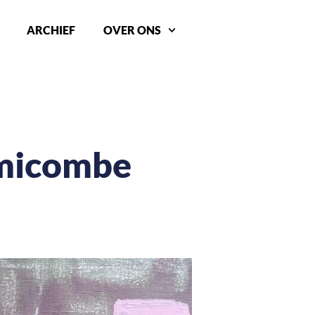
ARCHIEF
OVER ONS
imicombe