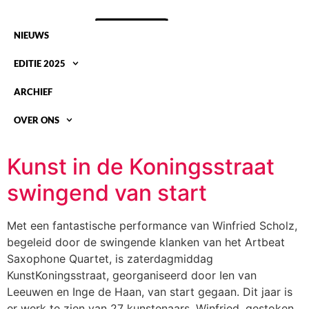
NIEUWS
EDITIE 2025
ARCHIEF
OVER ONS
TAG:
KUNST IN DE KONINGSSTRAAT
Kunst in de Koningsstraat
swingend van start
Met een fantastische performance van Winfried Scholz,
begeleid door de swingende klanken van het Artbeat
Saxophone Quartet, is zaterdagmiddag
KunstKoningsstraat, georganiseerd door Ien van
Leeuwen en Inge de Haan, van start gegaan. Dit jaar is
er werk te zien van 27 kunstenaars. Winfried, gestoken