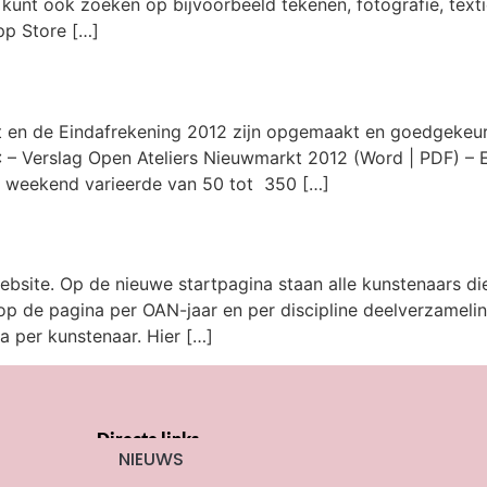
 kunt ook zoeken op bijvoorbeeld tekenen, fotografie, textie
pp Store […]
kt en de Eindafrekening 2012 zijn opgemaakt en goedgekeu
: – Verslag Open Ateliers Nieuwmarkt 2012 (Word | PDF) – 
t weekend varieerde van 50 tot 350 […]
ebsite. Op de nieuwe startpagina staan alle kunstenaars 
op de pagina per OAN-jaar en per discipline deelverzamel
a per kunstenaar. Hier […]
Directe links
NIEUWS