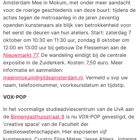
Amsterdam Mee in Mokum, met onder meer aandacht
voor de roerige geschiedenis van deze buurt: tijdens de
acties tegen de metroaanleg in de jaren zeventig
openden kunstenaars als blijk van betrokkenheid voor
het eerst de deuren van hun ateliers. Start: zaterdag 7
oktober om 10:30 en 11:30 uur, zondag 8 oktober om
12:00 en 13:00 uur bij gebouw De Flesseman aan de
Nieuwmarkt 77
. De wandeling eindigt bij de centrale
expositie in de Zuiderkerk. Kosten: 7,50 euro. Meer
informatie en aanmelden:
meeinmokum@gildeamsterdam.nl
. Vermeld u svp uw
naam, telefoonnummer, voorkeursdatum en tijdstip.
VOX-POP
In het voormalige studieadviescentrum van de UvA aan
de
Binnengasthuisstraat 9
is nu VOX-POP gevestigd, de
‘creative space’ van de Faculteit der
Geesteswetenschappen. Hier exposeren vijf
kunstenaars. Curator Elisa Matse: ‘Jesse Ahlers, Johanna