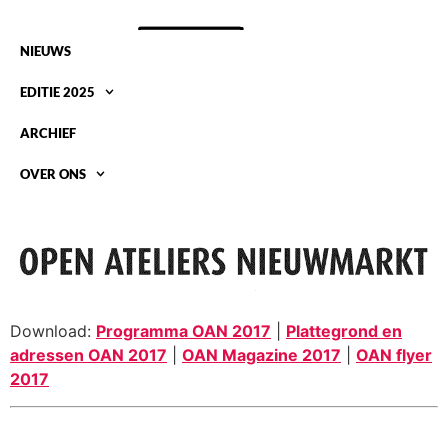
NIEUWS
EDITIE 2025
ARCHIEF
OVER ONS
PROGRAMMA 2017
Download:
Programma OAN 2017
|
Plattegrond en
adressen OAN 2017
|
OAN Magazine 2017
|
OAN flyer
2017