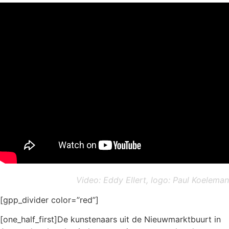
Video: Eddy Ellert, l
ogo: Paul Koeleman
[gpp_divider color=”red”]
[one_half_first]De kunstenaars uit de Nieuwmarktbuurt in