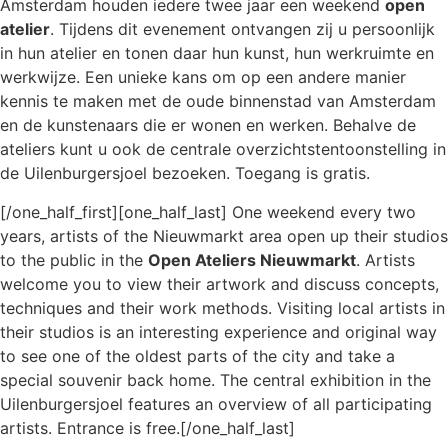
Amsterdam houden iedere twee jaar een weekend
open
atelier
. Tijdens dit evenement ontvangen zij u persoonlijk
in hun atelier en tonen daar hun kunst, hun werkruimte en
werkwijze. Een unieke kans om op een andere manier
kennis te maken met de oude binnenstad van Amsterdam
en de kunstenaars die er wonen en werken. Behalve de
ateliers kunt u ook de centrale overzichtstentoonstelling in
de Uilenburgersjoel bezoeken. Toegang is gratis.
[/one_half_first][one_half_last] One weekend every two
years, artists of the Nieuwmarkt area open up their studios
to the public in the
Open Ateliers Nieuwmarkt
. Artists
welcome you to view their artwork and discuss concepts,
techniques and their work methods. Visiting local artists in
their studios is an interesting experience and original way
to see one of the oldest parts of the city and take a
special souvenir back home. The central exhibition in the
Uilenburgersjoel features an overview of all participating
artists. Entrance is free.[/one_half_last]