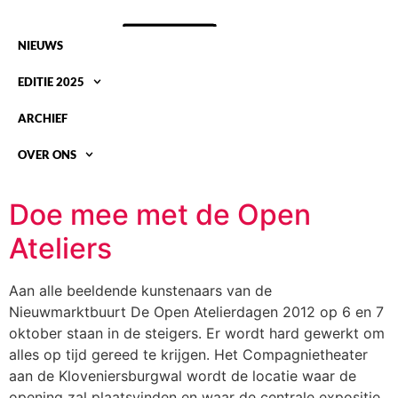
NIEUWS
EDITIE 2025
ARCHIEF
OVER ONS
TAG:
OAN 2012
Doe mee met de Open
Ateliers
Aan alle beeldende kunstenaars van de
Nieuwmarktbuurt De Open Atelierdagen 2012 op 6 en 7
oktober staan in de steigers. Er wordt hard gewerkt om
alles op tijd gereed te krijgen. Het Compagnietheater
aan de Kloveniersburgwal wordt de locatie waar de
opening zal plaatsvinden en waar de centrale expositie