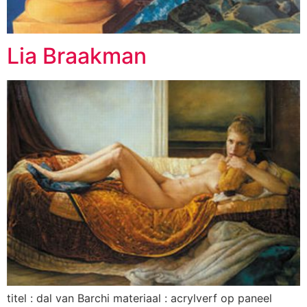
Lia Braakman
titel : dal van Barchi materiaal : acrylverf op paneel