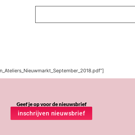
en_Ateliers_Nieuwmarkt_September_2018.pdf”]
Geef je op voor de nieuwsbrief
inschrijven nieuwsbrief