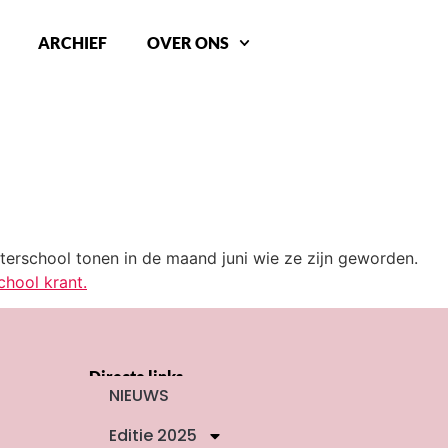
ARCHIEF
OVER ONS
L
terschool tonen in de maand juni wie ze zijn geworden.
chool krant.
Directe links
NIEUWS
Editie 2025