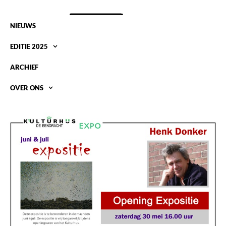
NIEUWS
EDITIE 2025
ARCHIEF
OVER ONS
HENK DONKER IN GIETHOORN