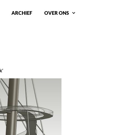
ARCHIEF
OVER ONS
WERP AAN ‘DEN HAAG CULTURELE HOOFDSTAD 2018
k’