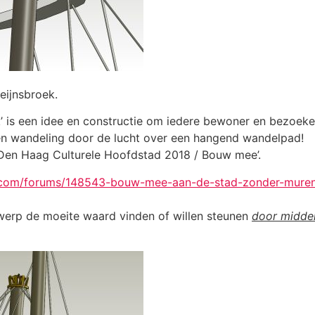
eijnsbroek.
is een idee en constructie om iedere bewoner en bezoeker 
een wandeling door de lucht over een hangend wandelpad!
‘Den Haag Culturele Hoofdstad 2018 / Bouw mee’.
e.com/forums/148543-bouw-mee-aan-de-stad-zonder-muren
twerp de moeite waard vinden of willen steunen
door midde