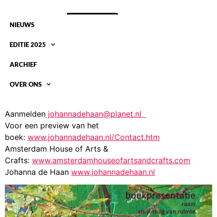
NIEUWS
EDITIE 2025
ARCHIEF
OVER ONS
BOEKPRESENTATIE JOHANNA DE HAAN
Aanmelden
johannadehaan@planet.nl
Voor een preview van het
boek:
www.johannadehaan.nl/Contact.htm
Amsterdam House of Arts &
Crafts:
www.amsterdamhouseofartsandcrafts.com
Johanna de Haan
www.johannadehaan.nl