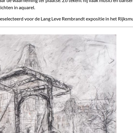
aar de waarneming ter plaatse. Zo tekent hij vaak musici en danser
ichten in aquarel.
 geselecteerd voor de Lang Leve Rembrandt expositie in het Rijks