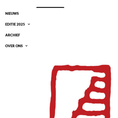
NIEUWS
EDITIE 2025
ARCHIEF
OVER ONS
OPEN ATELIERS WESTELIJKE EILANDEN